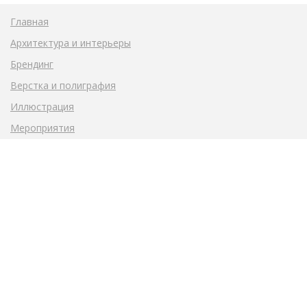
Главная
Архитектура и интерьеры
Брендинг
Верстка и полиграфия
Иллюстрация
Мероприятия
Общественные пространства
Промышленный дизайн
Социально значимые проекты
© 2008-2026 КРЕАТИВНОЕ АГЕНТСТВО ЭВОЛЮШН
© ОБЩЕСТВО С ОГРАНИЧЕННОЙ ОТВЕТСТВЕННОСТЬЮ
"ЭВО-ДИЗАЙН" ИНН 1655375193 ОГРН 1161690168771