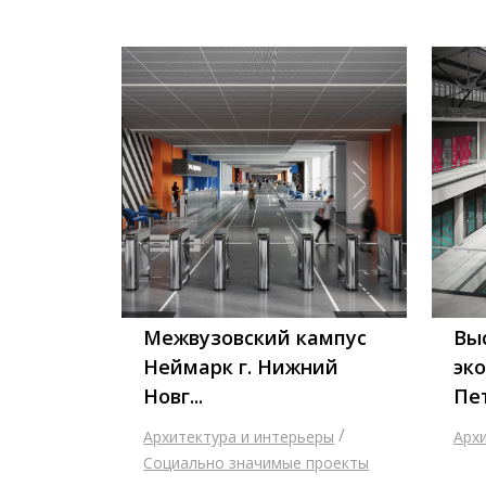
Межвузовский кампус
Вы
Неймарк г. Нижний
эко
Новг...
Пе
/
Архитектура и интерьеры
Арх
Социально значимые проекты