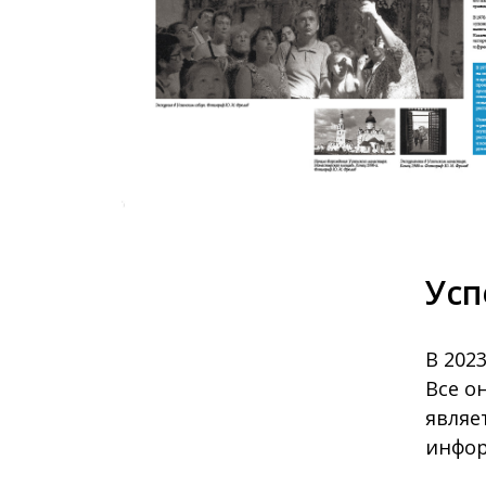
Усп
В 202
Все о
являе
инфор