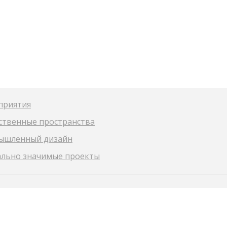
приятия
твенные пространства
ышленный дизайн
льно значимые проекты
ЭВОЛЮШН
ЕННОСТЬЮ "ЭВО-ДИЗАЙН" ИНН 1655375193 ОГРН 116