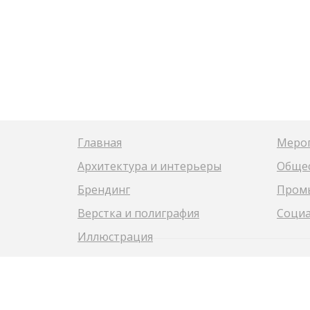
Главная
Меро
Архитектура и интерьеры
Общес
Брендинг
Пром
Верстка и полиграфия
Социа
Иллюстрация
© 2008-2026 КРЕАТИВНОЕ АГЕНТСТВО 
© ОБЩЕСТВО С ОГРАНИЧЕННОЙ ОТВЕТСТВ