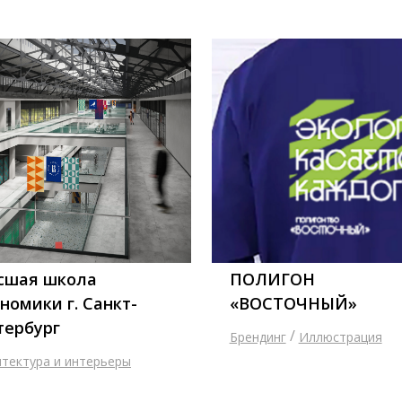
сшая школа
ПОЛИГОН
номики г. Санкт-
«ВОСТОЧНЫЙ»
тербург
/
Брендинг
Иллюстрация
итектура и интерьеры