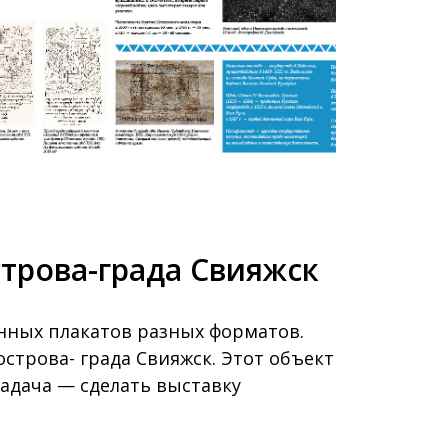
трова-града Свияжск
нных плакатов разных форматов.
строва- града Свияжск. Этот объект
адача — сделать выставку