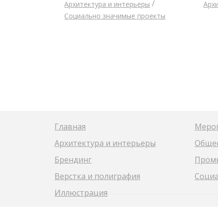
/
Архитектура и интерьеры
Арх
Социально значимые проекты
Главная
Меро
Архитектура и интерьеры
Общес
Брендинг
Пром
Верстка и полиграфия
Социа
Иллюстрация
© 2008-2026 КРЕАТИВНОЕ АГЕНТСТВО 