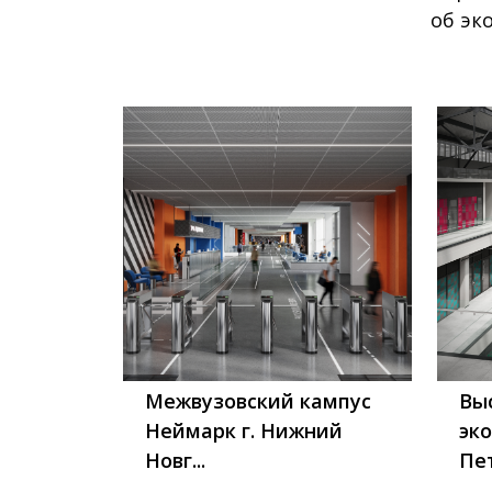
об эк
Межвузовский кампус
Вы
Неймарк г. Нижний
эко
Новг...
Пе