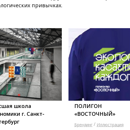
ологических привычках.
сшая школа
ПОЛИГОН
номики г. Санкт-
«ВОСТОЧНЫЙ»
тербург
/
Брендинг
Иллюстрация