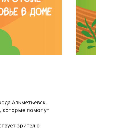
ода Альметьевск .
 которые помог ут
ствует зрителю